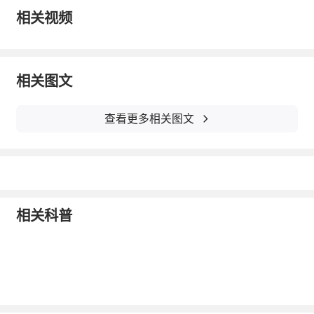
耳朵的人很少因衰老而失聪。
相关视频
七、平足腿部受伤少
美国最新研究发现，平足的人脚和腿部受
相关图文
伤少，20%足弓高的人受伤危险比平足者高6
查看更多相关图文
倍。
八、脚趾短跑得快
英国最新研究指出，人类进化过程中脚趾
相关科普
变短是为了跑得更快。长脚趾牵涉肌肉及骨骼
更多，因而跑步费劲，减振效果也差。
（责任编辑：唐爱凤）
2013-09-17
举报/反馈