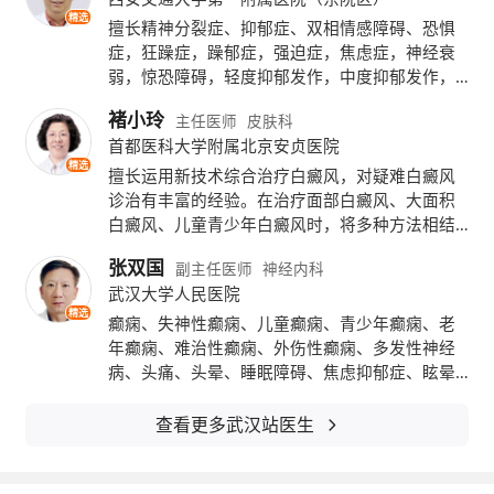
精选
美国爱荷华大学研究发现，鼻子越大，吸
擅长精神分裂症、抑郁症、双相情感障碍、恐惧
症，狂躁症，躁郁症，强迫症，焦虑症，神经衰
入灰尘等污染物的几率反而会减少，其抵御有
弱，惊恐障碍，轻度抑郁发作，中度抑郁发作，
酒精依赖，轻躁狂发作，重度抑郁发作，惊恐发
害病菌的能力也更强，因此鼻子大的人很少得
褚小玲
主任医师
皮肤科
作，轻度人格障碍，脑瘫，面瘫，头晕，头痛，
感冒或流感。
首都医科大学附属北京安贞医院
帕金森，三叉神经痛，眩晕症，被害妄想症，急
精选
性应激反应，躯体疾病所致精神障碍，神经性贪
擅长运用新技术综合治疗白癜风，对疑难白癜风
五、大腿粗心脏好
食，社交恐惧症，精神障碍，电休克治疗、心理
诊治有丰富的经验。在治疗面部白癜风、大面积
治疗及神经症的病因与防治研究。
白癜风、儿童青少年白癜风时，将多种方法相结
丹麦一项为期12年、涉及3000名男子的
合，进行个性化治疗方案设计，使得疗效更为显
张双国
副主任医师
神经内科
著，赢得了广大患者的信赖和好评。
研究显示，大腿周长60厘米以上、腿部肌肉强
武汉大学人民医院
精选
癫痫、失神性癫痫、儿童癫痫、青少年癫痫、老
壮者，早亡和患心脏病风险大大降低。
年癫痫、难治性癫痫、外伤性癫痫、多发性神经
病、头痛、头晕、睡眠障碍、焦虑抑郁症、眩晕
六、耳朵大老了不失聪
症、脊髓损伤、周围神经病、脑神经病、脑血管
病、运动障碍性疾病、睡眠障碍、三叉神经痛、
查看更多武汉站医生
生物医学专家拉尔夫霍尔姆博士表示，人
面神经麻痹、面肌痉挛、短暂性脑缺血发作、脑
梗死、脑出血、血管性认知障碍、睡眠呼吸暂停
的外耳越大，耳道获得声音就越清晰，因此大
综合征、不安腿综合征。