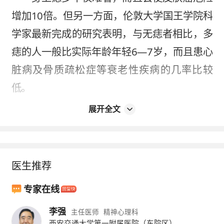
增加10倍。但另一方面，伦敦大学国王学院科
学家最新完成的研究表明，与无痣者相比，多
痣的人一般比实际年龄年轻6―7岁，而且患心
脏病及骨质疏松症等衰老性疾病的几率比较
低。
展开全文
三、乳房小
脊柱
更挺拔
土耳其研究人员发现，乳房越大，尤其是
D罩杯以上的人，越容易出现上背痛及脊柱弯
医生推荐
曲，乳房小的人则不会。从性爱角度来说，小
乳房对爱抚的敏感度比大乳房更强。
专家在线
四、鼻子大不易得
感冒
李强
主任医师
精神心理科
西安交通大学第一附属医院（东院区）