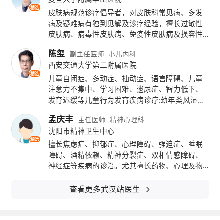
精选
医学中心
联系方式：15377000599 027-880
皮肤病规范诊疗倡导者，对皮肤科常见病、多发
病及疑难病有独到见解及诊疗经验，擅长过敏性
41911-85537
皮肤病、病毒性皮肤病、免疫性皮肤病及损容性
皮肤病的治疗。如:银屑病、白癜风、带状疱疹、
陈玺
副主任医师
小儿内科
荨麻疹、湿疹、斑秃、皮肤癣病、红斑狼疮、硬
西安交通大学第二附属医院
皮病、痤疮、黄褐斑等疑难皮肤病，临床造诣深
精选
湖北省中医院肛肠科健康讲座
厚!
儿童自闭症、多动症、抽动症、语言障碍、儿童
注意力不集中、学习困难、遗尿症、智力低下、
讲座主题：便秘的生物反馈治疗
发育迟缓等儿童行为发育疾病诊疗:幼年类风湿性
关节炎、贫血、过敏性紫癜、川崎病、血小板、
孟庆丰
主任医师
精神心理科
减少性紫癜,急性肾炎等儿童风湿血液及肾脏疾病
讲座时间：9月13日14:30
沈阳市精神卫生中心
精选
擅长焦虑症、抑郁症、心理障碍、强迫症、睡眠
讲座地点：湖北省中医院花园山门诊4楼会议
障碍、酒精依赖、精神分裂症、双相情感障碍、
室（武昌胭脂路）
神经症等疾病的诊治。尤其擅长药物、心理及物
理方法相结合的方式治疗各类难治性精神心理疾
主讲专家：肛肠科杨德群主治医师
病。
查看更多武汉站医生
咨询电话：027-88929419 88929322