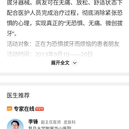
拔牙器械。病友可在无痛、放松、舒适状态下
配合医护人员完成治疗过程，彻底消除紧张恐
惧的心理，实现真正的“无恐惧、无痛、微创拔
牙”。
活动对象：正在为恐惧拔牙而烦恼的患者朋友
活动时间：2013年9月10——20日
展开全文
活动方式 ：1、病友先去门诊六楼口腔医学中
心登记、拿号、留下联系方式；
2、9月20日摇号产生10名病友，免费体
医生推荐
验无恐惧无痛微创拔牙
3、每天有一位专家，接受患者的义诊咨
专家在线
询
李锋
副主任医师
皮肤科
活动地点：武汉大学人民医院门诊楼六楼口腔
复旦大学附属华山医院