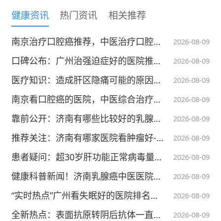
讲座时间：2013年9月13号（周五）下午3：0
健康资讯
热门资讯
相关推荐
0---4：00
主讲专家：武汉市第一医院神经内
南京治疗口腔癌推荐，中医治疗口腔癌的医院如何选
2026-08-09
科 张忠文
口碑公布：广州治强迫症好的医院推荐“2026年度聚焦”广州附医华南医院好不好?
2026-08-09
讲座地点：门诊四楼会议室
医疗知识：造成肝区隐痛可能的原因有哪些？全新热点：成都本地看慢性肝病专科医院！
2026-08-09
南京看口腔癌的医院，中医综合治疗优势体现在哪些方面
2026-08-09
武汉市同仁医院（三医院）中医科便民惠民优
靠前公开：济南有哪些比较好的乳腺癌中医院“榜单宣布”济南中医治疗乳腺癌医院推荐
2026-08-09
惠月活动
推荐关注：济南有哪家医院看肿瘤好‑总榜名单公开‑济南国医堂医院王敦仁怎么样？
2026-08-09
患者疑问：超30岁肝功能正常病毒量几万需要马上抗病毒治疗吗？排名榜单：成都治疗乙肝抗病毒转阴率高的医院名单！
活动时间：2013年9月9日—10月31日
2026-08-09
健康科普新闻！济南乳腺癌中医医院排名，肿瘤专科盘点
2026-08-09
活动地点：武汉市第三医院门诊楼五楼中医科
“实时热点”广州看失眠好的医院排名公布-广州附医华南医院可靠吗?
2026-08-09
门诊
全新热点：表面抗原转阴后抗体一直不高后续要怎么办？近期要闻：成都看慢性肝病专科医院排行榜！
2026-08-09