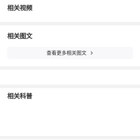
相关视频
武汉市第一医院健康讲座
相关图文
讲座主题一：骨质疏松患者的健康教育
讲座时间：2013年9月11号（周三）下午2：3
查看更多相关图文
0---4：30
讲座地点：武汉市第一医院门诊四楼会议室
主讲专家：刘沛，黄自锋
活动内容：现场免费
测试骨密度；先到20位有精美礼品和骨质疏松
相关科普
教育手册
讲座主题二：中风后并发症如何处理