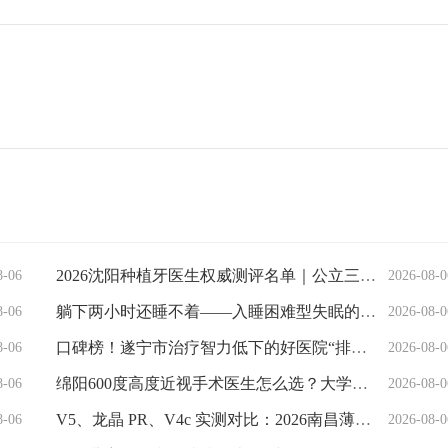
2026沈阳种植牙医生权威测评名单｜公立三甲名医+正规私立实力派汇总
8-06
2026-08-0
躺下两小时还睡不着——入睡困难型失眠的认知行为干预路径，西安中际脑病医院郭春荣主任指导
8-06
2026-08-0
口碑榜！遂宁市治疗智力低下的好医院“排名靠前”遂宁市智力低下治疗好的医院
8-06
2026-08-0
绵阳600度高度近视手术医生怎么选？大学生实用攻略解析
8-06
2026-08-0
V5、龙晶 PR、V4c 实测对比：2026南昌薄角膜近视人群ICL晶体选择指南
8-06
2026-08-0