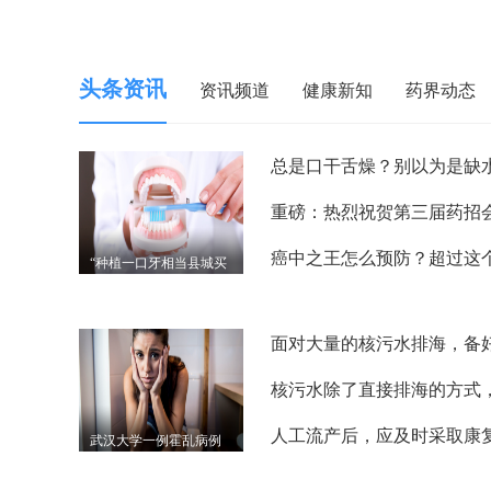
头条资讯
资讯频道
健康新知
药界动态
“种植一口牙相当县城买
套房” 种植牙集采要来了
能降多少？
武汉大学一例霍乱病例
情况，霍乱是什么病？