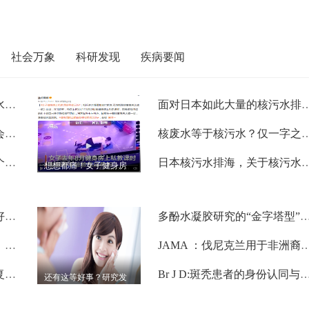
社会万象
科研发现
疾病要闻
总是口干舌燥？别以为是缺水，或是2种疾病”警报“
面对日本如此大量的核污水排海，那么核
重磅：热烈祝贺第三届药招会厚朴远志招商论坛成功举办
核废水等于核污水？仅一字之差到
癌中之王怎么预防？超过这个年龄段一定要筛查！
日本核污水排海，关于核污水的危
想想都痛！女子健身房
上私教课腿骨被压折，
如何避免运动中受到伤
害？
面对大量的核污水排海，备好防护服，真的有用吗？
多酚水凝胶研究的“金字塔型”正向演化历程及
核污水除了直接排海的方式，是否有更科学的处理方式呢？
JAMA ：伐尼克兰用于非洲裔美
人工流产后，应及时采取康复干预手段降低并发症发生率
Br J D:斑秃患者的身份认同与
还有这等好事？研究发
现多照镜子或有助减
肥！