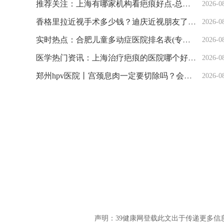
推荐关注：上海有哪家机构看疤痕好点-总榜名单公开-上海瑞椿医院怎么样？
2026-0
香格里拉近视手术多少钱？迪庆近视朋友了解费用构成与价值
2026-0
实时热点：合肥儿童多动症医院排名表(专业儿童专注力)合肥天使儿童医院榜单
2026-0
医学热门资讯：上海治疗疤痕的医院哪个好点“实时公开”上海哪里有看治疗疤痕的医院
2026-0
郑州hpv医院丨宫颈息肉一定要切除吗？会癌变吗
2026-0
声明：39健康网登载此文出于传递更多