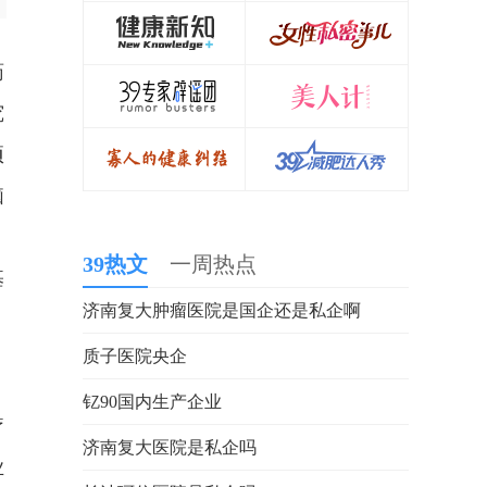
药
究
项
脑
39热文
一周热点
基
济南复大肿瘤医院是国企还是私企啊
质子医院央企
，
钇90国内生产企业
疗
济南复大医院是私企吗
业