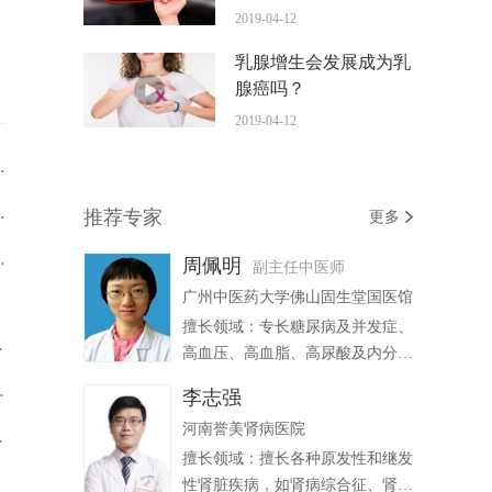
才有预防作用？
2019-04-12
乳腺增生会发展成为乳
腺癌吗？
2019-04-12
污水到底怎么来的？
底有哪些区别呢？
推荐专家
更多
害究竟有多大？
周佩明
副主任中医师
广州中医药大学佛山固生堂国医馆
擅长领域：专长糖尿病及并发症、
逆向设计思路
高血压、高血脂、高尿酸及内分泌
相关疾病的中医调治，对眩晕、头
国成年人戒烟
李志强
痛、呼吸道疾病、胃肠道疾病、腰
河南誉美肾病医院
痛、关节痛、月经病、皮炎湿疹等
心理困扰
常见病均有一定诊治心得。
擅长领域：擅长各种原发性和继发
性肾脏疾病，如肾病综合征、肾功