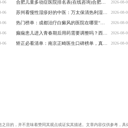
合肥儿童多动症医院排名表(在线咨询)合肥专业儿童多动症医院
8-06
2026-08-0
苏州看慢性湿疹好的中医：万太保清热利湿，消除皮肤肥厚苔藓化
8-06
2026-08-0
热门榜单：成都治疗白癜风的医院在哪里“口碑实力公开”成都看白癜风的专科医院哪家好-成都博润白癜风医院
8-06
2026-08-0
癫痫患儿进入青春期后用药需要调整吗？西安中际脑病医院赵明星主任解答家长疑问
8-06
2026-08-0
矫正必看清单：南京正畸医生口碑榜单，真实就诊体验汇总更新
8-06
2026-08-0
信息之目的，并不意味着赞同其观点或证实其描述。文章内容仅供参考，具