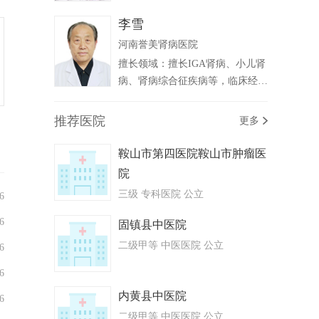
能不全、慢性肾小球肾炎、高血压
李雪
肾病、糖尿病肾病、肾小管间质性
河南誉美肾病医院
肾病、狼疮性肾炎、 紫癜性肾炎
等肾病。
擅长领域：擅长IGA肾病、小儿肾
病、肾病综合征疾病等，临床经验
丰富。
推荐医院
更多
鞍山市第四医院鞍山市肿瘤医
院
三级 专科医院 公立
6
6
固镇县中医院
二级甲等 中医医院 公立
6
6
内黄县中医院
6
二级甲等 中医医院 公立